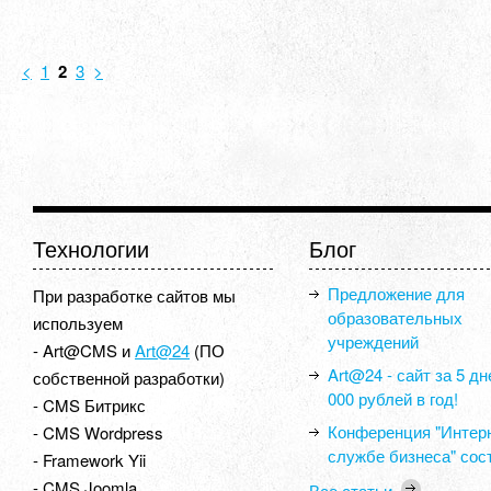
<
1
2
3
>
Технологии
Блог
Предложение для
При разработке сайтов мы
образовательных
используем
учреждений
- Art@CMS и
Art@24
(ПО
Art@24 - сайт за 5 дн
собственной разработки)
000 рублей в год!
- CMS Битрикс
Конференция "Интерн
- CMS Wordpress
службе бизнеса" сос
- Framework Yii
- CMS Joomla
Все статьи